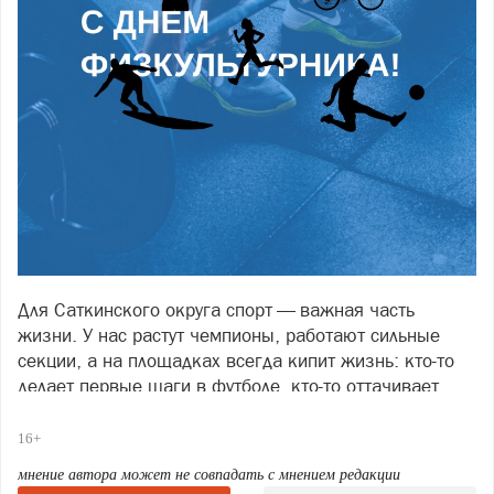
Для Саткинского округа спорт — важная часть
жизни. У нас растут чемпионы, работают сильные
секции, а на площадках всегда кипит жизнь: кто-то
делает первые шаги в футболе, кто-то оттачивает
броски в баскетболе, а кто-то просто выходит на
утреннюю пробежку, чтобы зарядиться энергией на
16+
весь день.
мнение автора может не совпадать с мнением редакции