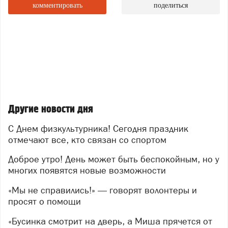
Сегодня слова благодарности звучат в адрес тех, кто
комментировать
поделиться
вкладывает силы в развитие физкультуры в округе:
тренерам, организаторам, волонтёрам и, конечно,
самим спортсменам — тем, кто не боится трудностей
и каждый день доказывает: движение — это жизнь!
Ранее по теме:
О мероприятиях, приуроченных к дате,
рассказали в
Управлении по физической культуре и спорту СМО.
Другие новости дня
Интервью с Вячеславом Хизбулиным
читайте в
рубрике "Персоны недели".
С Днем физкультурника! Сегодня праздник
отмечают все, кто связан со спортом
Доброе утро! День может быть беспокойным, но у
многих появятся новые возможности
«Мы не справились!» — говорят волонтеры и
просят о помощи
«Бусинка смотрит на дверь, а Миша прячется от