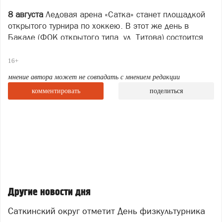
8 августа
Ледовая арена «Сатка» станет площадкой
открытого турнира по хоккею. В этот же день в
Бакале (ФОК открытого типа, ул. Титова) состоится
турнир по футболу.
16+
10 августа
дошкольники и ученики начальной школы
станут главными героями Дня открытых дверей в
мнение автора может не совпадать с мнением редакции
Спортивной школе им. В.И. Гундарцева.
комментировать
поделиться
11 августа
в спортшколе им. В.И. Гундарцева
состоится открытый настольный турнир по теннису.
С 11 по 15 августа
в лагере им. В.Г. Лаптева для
детей пройдут тематические мероприятия.
Изображение: нейросеть
Другие новости дня
Саткинский округ отметит День физкультурника