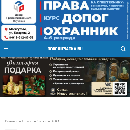
GOVORITSATKA.RU
Главная
Новости Сатки
ЖКХ