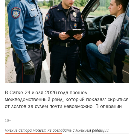
В Сатке 24 июля 2026 года прошел
межведомственный рейд, который показал: скрыться
от долгов за рулем почти невозможно. В операции
объединили усилия сразу три стороны — инспекторы
ГИБДД, судебные приставы УФССП и представители
16+
АО «Энергосистемы». Цель была одна: напомнить
мнение автора может не совпадать с мнением редакции
должникам, что финансовые обязательства не