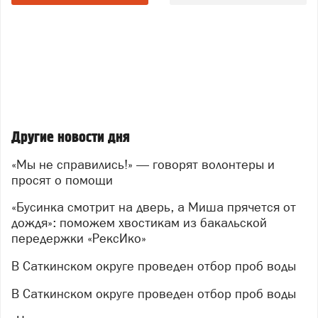
За один рабочий день команда волонтёров смогла
разобрать лишь 75 метров ограждения из
запланированных 300 — остальное ждёт впереди.
Да, задача непростая, но именно в такой работе
рождается настоящее командное единство.
Участники называют тот день мощным,
увлекательным и по-настоящему эпичным — и теперь
у тех, кто не смог присоединиться в будни, появится
Другие новости дня
второй шанс внести свой вклад.
Поэтому волонтёры повторяют
«Мы не справились!» — говорят волонтеры и
просят о помощи
акцию — добровольцев ждут 8 и 9 августа (суббота и
воскресенье).
«Бусинка смотрит на дверь, а Миша прячется от
Что пригодится:
дождя»: поможем хвостикам из бакальской
передержки «РексИко»
инструменты: бензопилы, гвоздодёры,
В Саткинском округе проведен отбор проб воды
аккумуляторные болгарки, бокорезы для
проволоки, монтировки, ломы;
В Саткинском округе проведен отбор проб воды
перчатки;