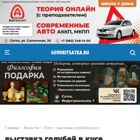
GOVORITSATKA.RU
Главная
Новости
Тэги
выставка голубей в кусе