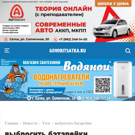
GOVORITSATKA.RU
Главная
Новости
Тэги
выбросить батарейки