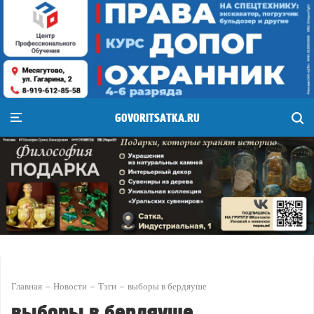
GOVORITSATKA.RU
Главная
Новости
Тэги
выборы в бердяуше