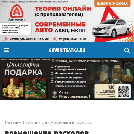
GOVORITSATKA.RU
Главная
Новости
Тэги
возмещение расходов