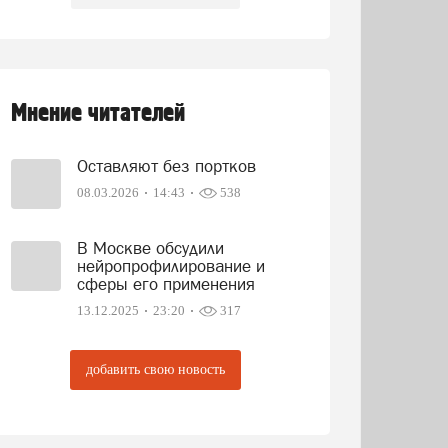
Мнение читателей
Оставляют без портков
08.03.2026
14:43
538
В Москве обсудили
нейропрофилирование и
сферы его применения
13.12.2025
23:20
317
добавить свою новость