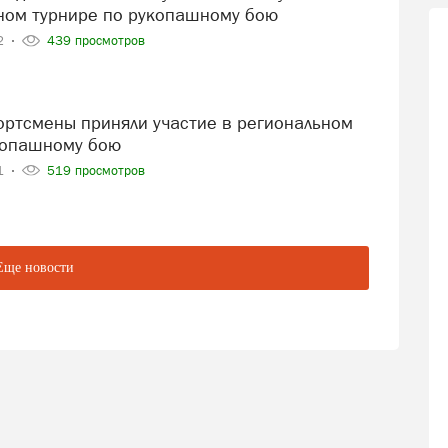
ом турнире по рукопашному бою
22
439 просмотров
копашному бою
21
519 просмотров
Еще новости