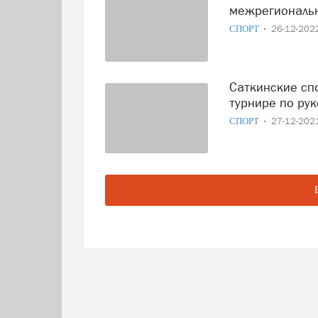
межрегиональн
СПОРТ
26-12-20
Саткинские спортсмены приняли участие в региональном
турнире по ру
СПОРТ
27-12-20