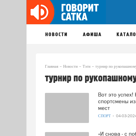
НОВОСТИ
АФИША
КАТАЛО
Главная
Новости
Тэги
турнир по рукопашном
турнир по рукопашном
Вот это успех! На открытом турнире по рукопашному бою
спортсмены из
мест
СПОРТ
04-03-20
«И снова - с победами!»: саткинцы успешно выступили на