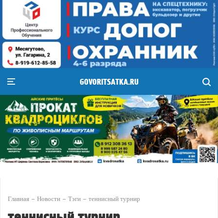
GOVORITSATKA.RU
Главная
Новости
Тэги
теннисный турнир