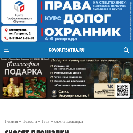
GOVORITSATKA.RU
Главная
Новости
Тэги
сносят площадки