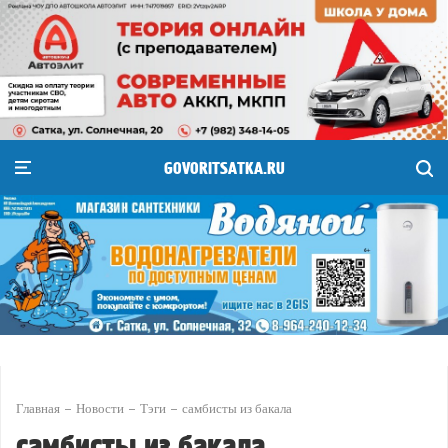
GOVORITSATKA.RU
Главная
Новости
Тэги
самбисты из бакала