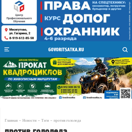
GOVORITSATKA.RU
Главная
Новости
Тэги
против гололеда