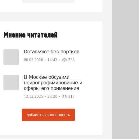
Мнение читателей
Оставляют без портков
08.03.2026
14:43
538
В Москве обсудили
нейропрофилирование и
сферы его применения
13.12.2025
23:20
317
добавить свою новость