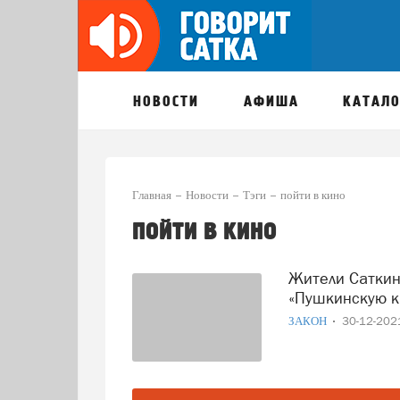
НОВОСТИ
АФИША
КАТАЛО
Главная
Новости
Тэги
пойти в кино
пойти в кино
Жители Саткинского района смогут использовать
«Пушкинскую к
ЗАКОН
30-12-20