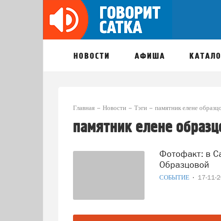
НОВОСТИ
АФИША
КАТАЛО
Главная
Новости
Тэги
памятник елене образц
памятник елене образц
Фотофакт: в Сатке началась установка памятника Елене
Образцовой
СОБЫТИЕ
17-11-