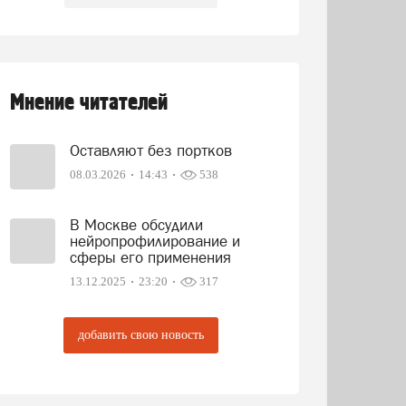
Мнение читателей
Оставляют без портков
08.03.2026
14:43
538
В Москве обсудили
нейропрофилирование и
сферы его применения
13.12.2025
23:20
317
добавить свою новость