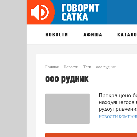
НОВОСТИ
АФИША
КАТАЛО
Главная
Новости
Тэги
ооо рудник
ооо рудник
Прекращено банкротное дело в отношении предприятия,
находящегося 
рудоуправлени
НОВОСТИ КОМПАН