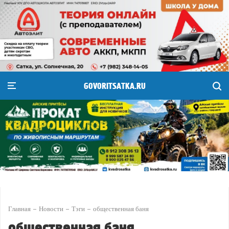
GOVORITSATKA.RU
Главная
Новости
Тэги
общественная баня