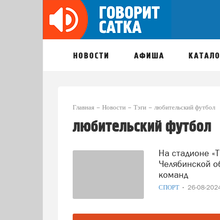
НОВОСТИ
АФИША
КАТАЛО
Главная
Новости
Тэги
любительский футбол
любительский футбол
На стадионе «Труд» в Сатке состоялся матч Первенства
Челябинской о
команд
СПОРТ
26-08-20