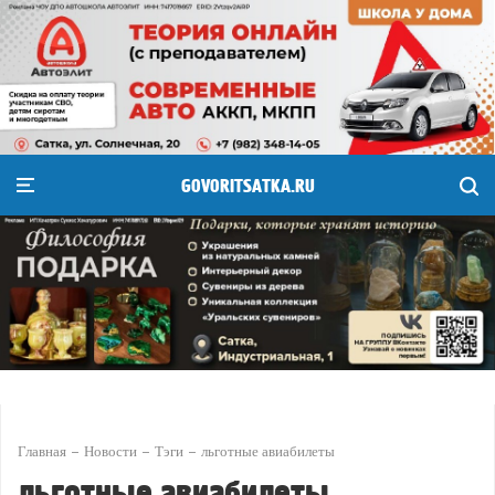
GOVORITSATKA.RU
Главная
Новости
Тэги
льготные авиабилеты