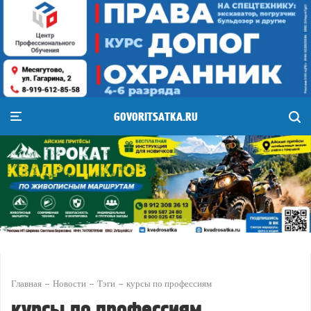
GOVORITSATKA.RU
Главная
Новости
Тэги
курсы по профессиям