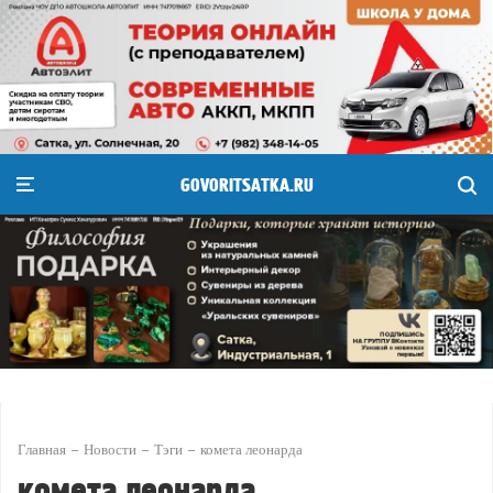
GOVORITSATKA.RU
Главная
Новости
Тэги
комета леонарда