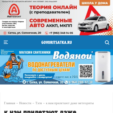
GOVORITSATKA.RU
Главная
Новости
Тэги
к нам прилетают даже метеориты