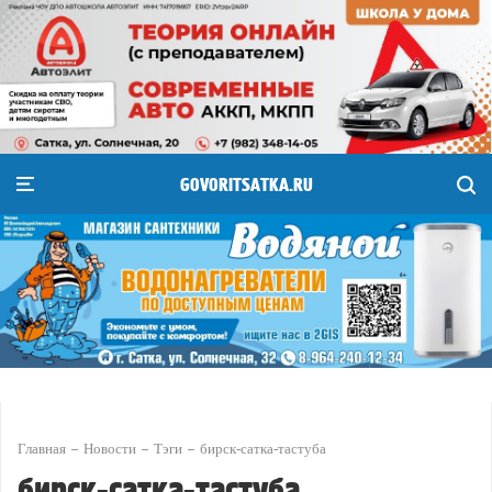
GOVORITSATKA.RU
Главная
Новости
Тэги
бирск-сатка-тастуба