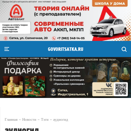
GOVORITSATKA.RU
Главная
Новости
Тэги
аудиогид