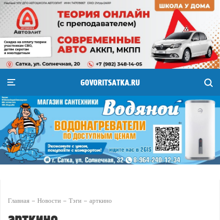
GOVORITSATKA.RU
Главная
Новости
Тэги
арткино