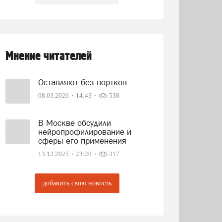
Мнение читателей
Оставляют без портков
08.03.2026
14:43
538
В Москве обсудили
нейропрофилирование и
сферы его применения
13.12.2025
23:20
317
добавить свою новость