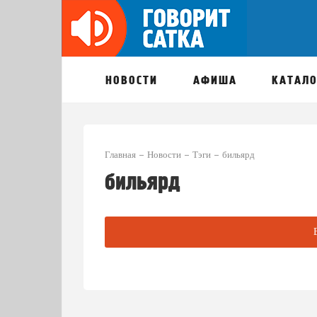
НОВОСТИ
АФИША
КАТАЛО
Главная
Новости
Тэги
бильярд
бильярд