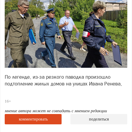
По легенде, из‑за резкого паводка произошло
подтопление жилых домов на улицах Ивана Ренева,
Заречной и Щербакова. Условная угроза
потребовала от служб максимальной собранности и
16+
чёткой координации.
мнение автора может не совпадать с мнением редакции
Перед стартом практических действий прошёл смотр
комментировать
поделиться
сил и средств Саткинского муниципального звена
РСЧС. На площадке у третьей проходной Саткинского