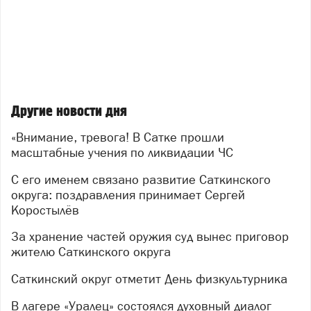
чугуноплавильного завода выстроилась спецтехника:
пожарные расчёты, автомобили полиции,
реанимобили скорой помощи, машины газовой
службы, а также техника от промышленных
предприятий округа. Представители Главного
управления МЧС по Челябинской области и
специалисты управления гражданской защиты
Другие новости дня
администрации округа детально осмотрели
оборудование, пообщались с участниками и оценили
«Внимание, тревога! В Сатке прошли
их готовность к работе в экстремальных условиях.
масштабные учения по ликвидации ЧС
После условного сигнала тревоги оперативно
С его именем связано развитие Саткинского
развернули штаб ликвидации ЧС. Полиция взяла под
округа: поздравления принимает Сергей
контроль периметр и оцепила «опасную» территорию.
Коростылёв
Специалисты управления ГОиЧС начали обход
жителей, разъясняя порядок действий в
За хранение частей оружия суд вынес приговор
чрезвычайной ситуации.
жителю Саткинского округа
Особое внимание уделили тем, кто особенно
Саткинский округ отметит День физкультурника
нуждается в помощи: маломобильных граждан
В лагере «Уралец» состоялся духовный диалог
эвакуировала бригада скорой помощи. Для людей,