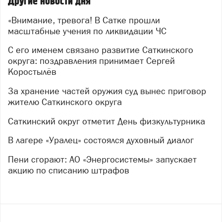
Другие новости дня
администрации округа детально осмотрели
оборудование, пообщались с участниками и оценили
«Внимание, тревога! В Сатке прошли
их готовность к работе в экстремальных условиях.
масштабные учения по ликвидации ЧС
После условного сигнала тревоги оперативно
С его именем связано развитие Саткинского
развернули штаб ликвидации ЧС. Полиция взяла под
округа: поздравления принимает Сергей
контроль периметр и оцепила «опасную» территорию.
Коростылёв
Специалисты управления ГОиЧС начали обход
жителей, разъясняя порядок действий в
За хранение частей оружия суд вынес приговор
чрезвычайной ситуации.
жителю Саткинского округа
Особое внимание уделили тем, кто особенно
Саткинский округ отметит День физкультурника
нуждается в помощи: маломобильных граждан
В лагере «Уралец» состоялся духовный диалог
эвакуировала бригада скорой помощи. Для людей,
оказавшихся в зоне условного бедствия, был
Пени сгорают: АО «Энергосистемы» запускает
развёрнут пункт горячего питания — так проверили
акцию по списанию штрафов
не только оперативность служб, но и организацию
жизнеобеспечения.
В учениях приняли участие десятки структур — от
пожарных и медиков до энергетиков и