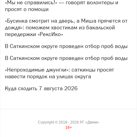
Поэтому волонтёры повторяют
«Мы не справились!» — говорят волонтеры и
просят о помощи
акцию — добровольцев ждут 8 и 9 августа (суббота и
воскресенье).
«Бусинка смотрит на дверь, а Миша прячется от
Что пригодится:
дождя»: поможем хвостикам из бакальской
передержки «РексИко»
инструменты: бензопилы, гвоздодёры,
В Саткинском округе проведен отбор проб воды
аккумуляторные болгарки, бокорезы для
проволоки, монтировки, ломы;
В Саткинском округе проведен отбор проб воды
перчатки;
«Непроходимые джунгли»: саткинцы просят
закрытая одежда;
навести порядок на улицах округа
репелленты (местность лесная — защита от
Куда сходить 7 августа 2026
насекомых обязательна).
Свои инструменты — очень приветствуются!
Все вопросы — в личные сообщения к
Александре
Богдановой
.
Copyright ©
2018
- 2026
РГ «Джем»
16+
Демонтаж ограждения проходит в рамках грантового