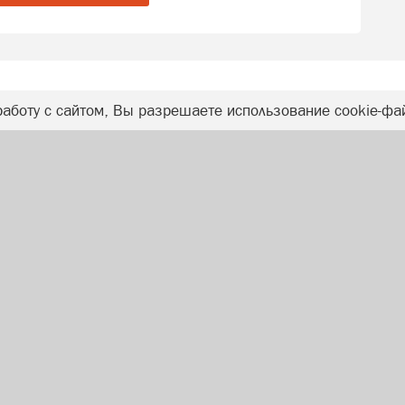
аботу с сайтом, Вы разрешаете использование cookie-фа
ОБЯЗАТЕЛЬНО К ПРОЧТЕНИЮ
ОБРАТНАЯ СВЯЗЬ
Правила публикации комментариев
Контакты редакции
Правовая информация
Заказать рекламу
Политика конфиденциальности
Информация о рекомендательных
алгоритмах
Пользовательское соглашение
Copyright ©
2018
- 2026
РГ «Джем»