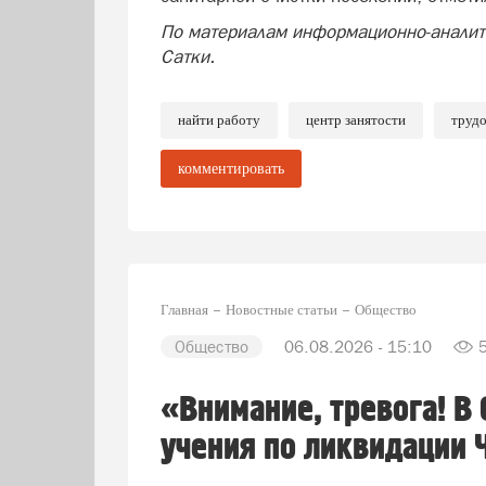
По материалам информационно-аналити
Сатки.
найти работу
центр занятости
труд
комментировать
Главная
Новостные статьи
Общество
Общество
06.08.2026 - 15:10
«Внимание, тревога! В
учения по ликвидации 