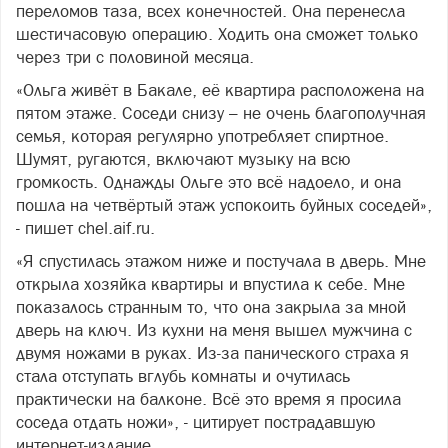
переломов таза, всех конечностей. Она перенесла
шестичасовую операцию. Ходить она сможет только
через три с половиной месяца.
«Ольга живёт в Бакале, её квартира расположена на
пятом этаже. Соседи снизу – не очень благополучная
семья, которая регулярно употребляет спиртное.
Шумят, ругаются, включают музыку на всю
громкость. Однажды Ольге это всё надоело, и она
пошла на четвёртый этаж успокоить буйных соседей»,
- пишет chel.aif.ru.
«Я спустилась этажом ниже и постучала в дверь. Мне
открыла хозяйка квартиры и впустила к себе. Мне
показалось странным то, что она закрыла за мной
дверь на ключ. Из кухни на меня вышел мужчина с
двумя ножами в руках. Из-за панического страха я
стала отступать вглубь комнаты и очутилась
практически на балконе. Всё это время я просила
соседа отдать ножи», - цитирует пострадавшую
интернет-издание.