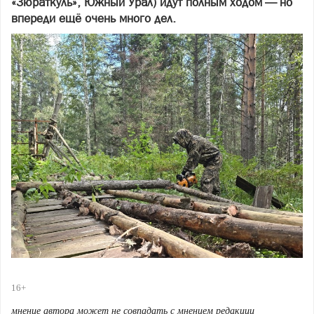
«Зюраткуль», Южный Урал) идут полным ходом — но
впереди ещё очень много дел.
16+
мнение автора может не совпадать с мнением редакции