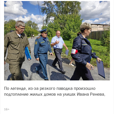
По легенде, из‑за резкого паводка произошло
подтопление жилых домов на улицах Ивана Ренева,
Заречной и Щербакова. Условная угроза
потребовала от служб максимальной собранности и
16+
чёткой координации.