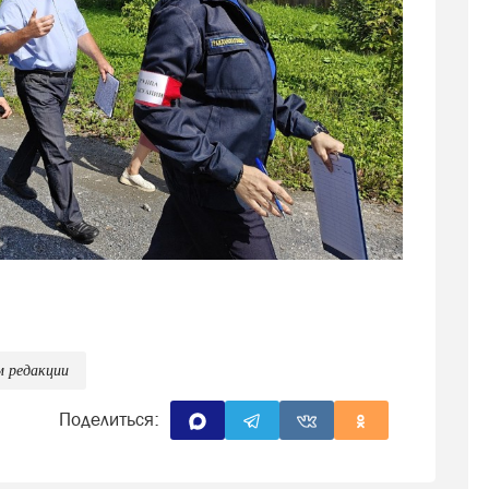
роизошло подтопление жилых домов на улицах
 Условная угроза потребовала от служб
оординации.
м редакции
прошёл смотр сил и средств Саткинского
Поделиться:
дке у третьей проходной Саткинского
ь спецтехника: пожарные расчёты, автомобили
 машины газовой службы, а также техника от