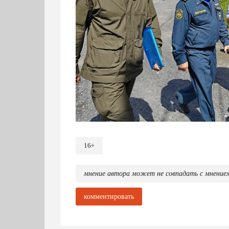
16+
По легенде, из‑за резкого паводка п
Ивана Ренева, Заречной и Щербакова.
максимальной собранности и чёткой к
мнение автора может не совпадать с мнение
Перед стартом практических действий 
комментировать
муниципального звена РСЧС. На площа
чугуноплавильного завода выстроилас
полиции, реанимобили скорой помощи,