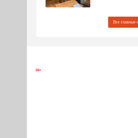
подтвердив готовность к выполнению 
Фото:
АО "Саткинский чугуноплавильн
Все главные 
16+