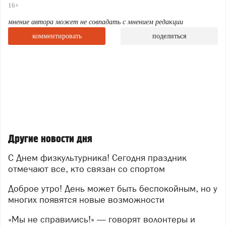
утреннюю пробежку, чтобы зарядиться энергией на
16+
весь день.
мнение автора может не совпадать с мнением редакции
Сегодня слова благодарности звучат в адрес тех, кто
комментировать
поделиться
вкладывает силы в развитие физкультуры в округе:
тренерам, организаторам, волонтёрам и, конечно,
самим спортсменам — тем, кто не боится трудностей
и каждый день доказывает: движение — это жизнь!
Ранее по теме:
О мероприятиях, приуроченных к дате,
рассказали в
Управлении по физической культуре и спорту СМО.
Другие новости дня
Интервью с Вячеславом Хизбулиным
читайте в
рубрике "Персоны недели".
С Днем физкультурника! Сегодня праздник
отмечают все, кто связан со спортом
Доброе утро! День может быть беспокойным, но у
многих появятся новые возможности
«Мы не справились!» — говорят волонтеры и