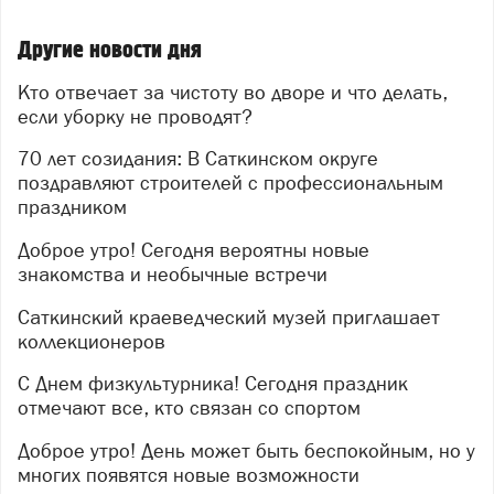
проекты будут успешными, а
результаты — надёжными и долговечными.
Другие новости дня
Изображение: нейросеть
Кто отвечает за чистоту во дворе и что делать,
если уборку не проводят?
70 лет созидания: В Саткинском округе
поздравляют строителей с профессиональным
праздником
Доброе утро! Сегодня вероятны новые
знакомства и необычные встречи
Саткинский краеведческий музей приглашает
коллекционеров
С Днем физкультурника! Сегодня праздник
отмечают все, кто связан со спортом
Доброе утро! День может быть беспокойным, но у
многих появятся новые возможности