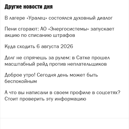
Божией помощи.
Другие новости дня
Фото: Отдел по делам молодёжи Златоустовской
В лагере «Уралец» состоялся духовный диалог
епархии
Пени сгорают: АО «Энергосистемы» запускает
акцию по списанию штрафов
Куда сходить 6 августа 2026
Долг не спрячешь за рулем: в Сатке прошел
масштабный рейд против неплательщиков
Доброе утро! Сегодня день может быть
беспокойным
А что вы написали в своем профиле в соцсетях?
Стоит проверить эту информацию