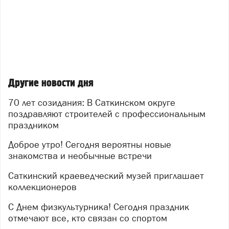
мастерами: здесь немало знаковых объектов, и за
каждым из них — команда профессионалов, которые
не боятся сложных задач. В этот праздничный день
хочется сказать спасибо всем, кто вкладывает силы
и талант в развитие родного края: пусть новые
проекты будут успешными, а
результаты — надёжными и долговечными.
Другие новости дня
Изображение: нейросеть
70 лет созидания: В Саткинском округе
поздравляют строителей с профессиональным
праздником
Доброе утро! Сегодня вероятны новые
знакомства и необычные встречи
Саткинский краеведческий музей приглашает
коллекционеров
С Днем физкультурника! Сегодня праздник
отмечают все, кто связан со спортом