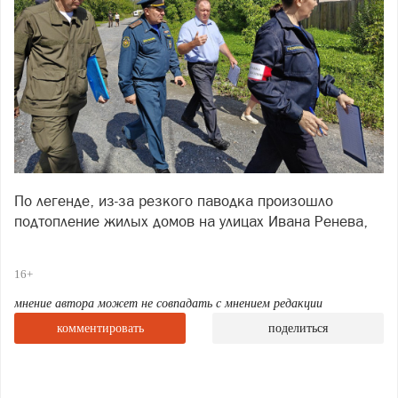
По легенде, из‑за резкого паводка произошло
подтопление жилых домов на улицах Ивана Ренева,
Заречной и Щербакова. Условная угроза
потребовала от служб максимальной собранности и
16+
чёткой координации.
мнение автора может не совпадать с мнением редакции
Перед стартом практических действий прошёл смотр
комментировать
поделиться
сил и средств Саткинского муниципального звена
РСЧС. На площадке у третьей проходной Саткинского
чугуноплавильного завода выстроилась спецтехника:
пожарные расчёты, автомобили полиции,