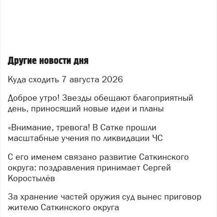
реанимобили скорой помощи, машины газовой
службы, а также техника от промышленных
предприятий округа. Представители Главного
управления МЧС по Челябинской области и
специалисты управления гражданской защиты
Другие новости дня
администрации округа детально осмотрели
оборудование, пообщались с участниками и оценили
Куда сходить 7 августа 2026
их готовность к работе в экстремальных условиях.
Доброе утро! Звезды обещают благоприятный
После условного сигнала тревоги оперативно
день, приносящий новые идеи и планы
развернули штаб ликвидации ЧС. Полиция взяла под
контроль периметр и оцепила «опасную» территорию.
«Внимание, тревога! В Сатке прошли
Специалисты управления ГОиЧС начали обход
масштабные учения по ликвидации ЧС
жителей, разъясняя порядок действий в
С его именем связано развитие Саткинского
чрезвычайной ситуации.
округа: поздравления принимает Сергей
Особое внимание уделили тем, кто особенно
Коростылёв
нуждается в помощи: маломобильных граждан
За хранение частей оружия суд вынес приговор
эвакуировала бригада скорой помощи. Для людей,
жителю Саткинского округа
оказавшихся в зоне условного бедствия, был