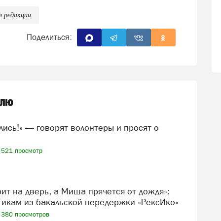
м редакции
Поделиться:
елю
521 просмотр
икам из бакальской передержки «РексИко»
380 просмотров