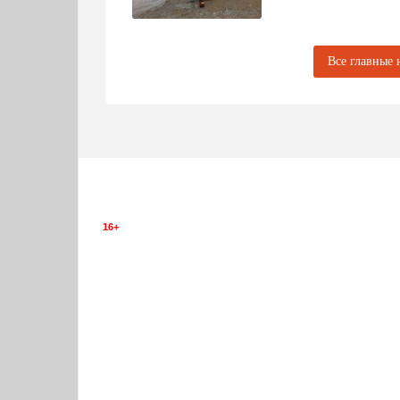
Все главные 
16+