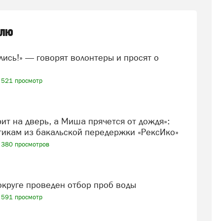
елю
521 просмотр
икам из бакальской передержки «РексИко»
380 просмотров
 округе проведен отбор проб воды
591 просмотр