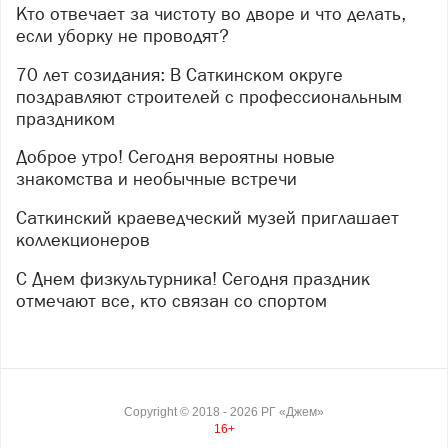
Кто отвечает за чистоту во дворе и что делать,
деревьев.
если уборку не проводят?
В настоящее время расследование завершено.
Уголовное дело с утвержденным прокурором
70 лет созидания: В Саткинском округе
обвинительным заключением направлено в
поздравляют строителей с профессиональным
Саткинский городской суд для рассмотрения по
праздником
существу, сообщили в прокуратуре Челябинской
Доброе утро! Сегодня вероятны новые
области.
знакомства и необычные встречи
Изображение: нейросеть
Саткинский краеведческий музей приглашает
коллекционеров
С Днем физкультурника! Сегодня праздник
отмечают все, кто связан со спортом
Copyright ©
2018
- 2026
РГ «Джем»
16+