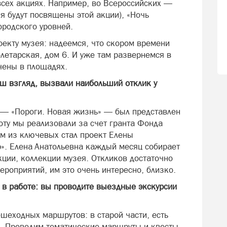
всех акциях. Например, во Всероссийских —
я будут посвящены этой акции), «Ночь
городского уровней.
екту музея: надеемся, что скором времени
летарская, дом 6. И уже там развернемся в
чены в площадях.
ш взгляд, вызвали наибольший отклик у
 — «Пороги. Новая жизнь» — был представлен
оту мы реализовали за счет гранта Фонда
им из ключевых стал проект Елены
». Елена Анатольевна каждый месяц собирает
ции, коллекции музея. Откликов достаточно
ероприятий, им это очень интересно, близко.
 в работе: вы проводите выездные экскурсии
шеходных маршрутов: в старой части, есть
. Проводим тематические маршруты и квесты,