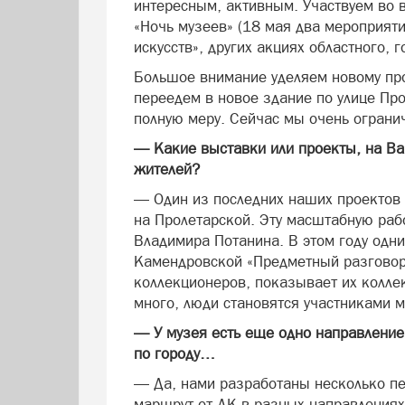
интересным, активным. Участвуем во 
«Ночь музеев» (18 мая два мероприяти
искусств», других акциях областного, 
Большое внимание уделяем новому про
переедем в новое здание по улице Про
полную меру. Сейчас мы очень ограни
— Какие выставки или проекты, на Ва
жителей?
— Один из последних наших проектов
на Пролетарской. Эту масштабную раб
Владимира Потанина. В этом году одн
Камендровской «Предметный разговор
коллекционеров, показывает их коллек
много, люди становятся участниками м
— У музея есть еще одно направление
по городу…
— Да, нами разработаны несколько пе
маршрут от ДК в разных направлениях