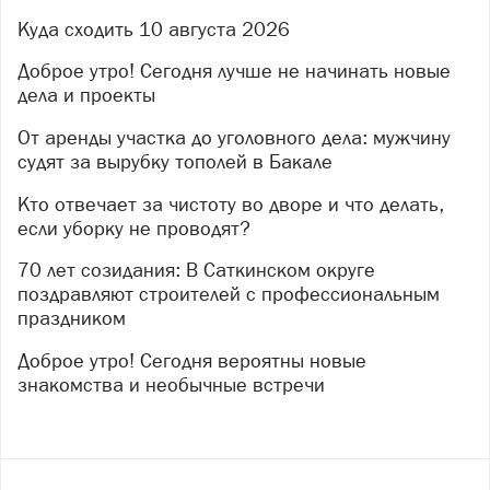
Куда сходить 10 августа 2026
Сатка, Центральная библиотека (Солнечная, 16)
- Книжная выставка «Интересные даты августа». 16+
Доброе утро! Сегодня лучше не начинать новые
- Книжная выставка «Что почитать в августе». 16+
дела и проекты
Сатка, Центр культурных инициатив (50 лет ВЛКСМ,
От аренды участка до уголовного дела: мужчину
26)
судят за вырубку тополей в Бакале
- Выставка-экспозиция «Город в зеркале времени и
символов». Билет взрослый — 50 руб., детский и
Кто отвечает за чистоту во дворе и что делать,
пенсионный — 40 руб. 0+
если уборку не проводят?
- Персональная фотовыставка Антона Рыболовлева
70 лет созидания: В Саткинском округе
«Гармония света, цвета и тени». Билет взрослый —
поздравляют строителей с профессиональным
50 руб., детский и пенсионный — 40 руб. 0+
праздником
Информация предоставлена Управлением
образования Саткинского округа
Доброе утро! Сегодня вероятны новые
знакомства и необычные встречи