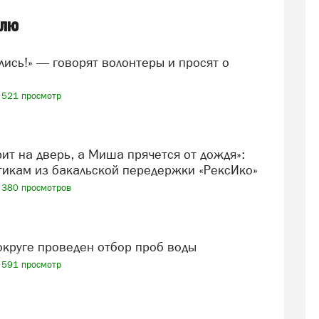
елю
521 просмотр
икам из бакальской передержки «РексИко»
380 просмотров
 округе проведен отбор проб воды
591 просмотр