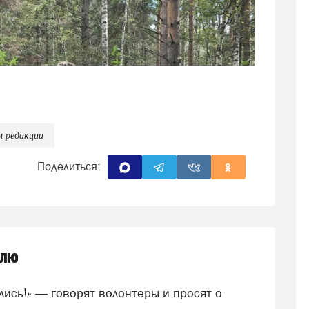
м редакции
Поделиться:
елю