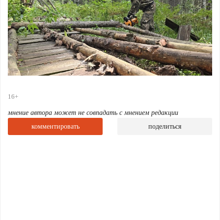
16+
мнение автора может не совпадать с мнением редакции
комментировать
поделиться
За один рабочий день команда волонтёров смогла
разобрать лишь 75 метров ограждения из
запланированных 300 — остальное ждёт впереди.
Да, задача непростая, но именно в такой работе
рождается настоящее командное единство.
Участники называют тот день мощным,
увлекательным и по-настоящему эпичным — и теперь
у тех, кто не смог присоединиться в будни, появится