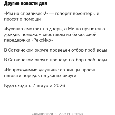
Другие новости дня
второй шанс внести свой вклад.
Поэтому волонтёры повторяют
«Мы не справились!» — говорят волонтеры и
просят о помощи
акцию — добровольцев ждут 8 и 9 августа (суббота и
воскресенье).
«Бусинка смотрит на дверь, а Миша прячется от
Что пригодится:
дождя»: поможем хвостикам из бакальской
передержки «РексИко»
инструменты: бензопилы, гвоздодёры,
В Саткинском округе проведен отбор проб воды
аккумуляторные болгарки, бокорезы для
проволоки, монтировки, ломы;
В Саткинском округе проведен отбор проб воды
перчатки;
«Непроходимые джунгли»: саткинцы просят
закрытая одежда;
навести порядок на улицах округа
репелленты (местность лесная — защита от
Куда сходить 7 августа 2026
насекомых обязательна).
Свои инструменты — очень приветствуются!
Все вопросы — в личные сообщения к
Александре
Богдановой
.
Copyright ©
2018
- 2026
РГ «Джем»