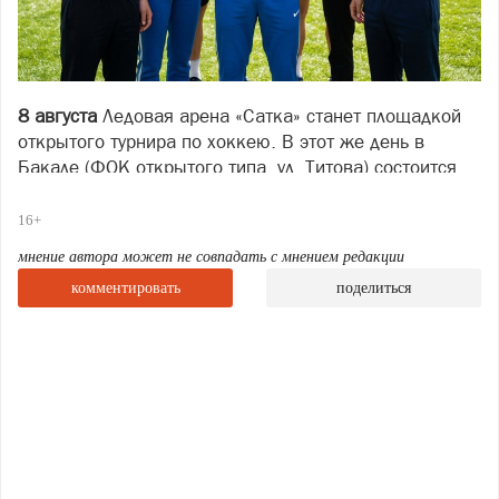
8 августа
Ледовая арена «Сатка» станет площадкой
открытого турнира по хоккею. В этот же день в
Бакале (ФОК открытого типа, ул. Титова) состоится
турнир по футболу.
16+
10 августа
дошкольники и ученики начальной школы
станут главными героями Дня открытых дверей в
мнение автора может не совпадать с мнением редакции
Спортивной школе им. В.И. Гундарцева.
комментировать
поделиться
11 августа
в спортшколе им. В.И. Гундарцева
состоится открытый настольный турнир по теннису.
С 11 по 15 августа
в лагере им. В.Г. Лаптева для
детей пройдут тематические мероприятия.
Изображение: нейросеть