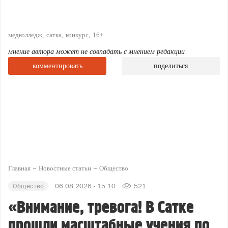
медколледж
сатка
конкурс
16+
мнение автора может не совпадать с мнением редакции
комментировать
поделиться
Главная
Новостные статьи
Общество
Общество
06.08.2026 - 15:10
521
«Внимание, тревога! В Сатке
прошли масштабные учения по