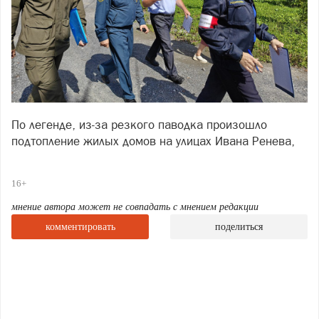
По легенде, из‑за резкого паводка произошло
подтопление жилых домов на улицах Ивана Ренева,
Заречной и Щербакова. Условная угроза
потребовала от служб максимальной собранности и
16+
чёткой координации.
мнение автора может не совпадать с мнением редакции
Перед стартом практических действий прошёл смотр
комментировать
поделиться
сил и средств Саткинского муниципального звена
РСЧС. На площадке у третьей проходной Саткинского
чугуноплавильного завода выстроилась спецтехника:
пожарные расчёты, автомобили полиции,
реанимобили скорой помощи, машины газовой
службы, а также техника от промышленных