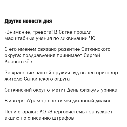
предприятий округа. Представители Главного
управления МЧС по Челябинской области и
специалисты управления гражданской защиты
Другие новости дня
администрации округа детально осмотрели
оборудование, пообщались с участниками и оценили
«Внимание, тревога! В Сатке прошли
их готовность к работе в экстремальных условиях.
масштабные учения по ликвидации ЧС
После условного сигнала тревоги оперативно
С его именем связано развитие Саткинского
развернули штаб ликвидации ЧС. Полиция взяла под
округа: поздравления принимает Сергей
контроль периметр и оцепила «опасную» территорию.
Коростылёв
Специалисты управления ГОиЧС начали обход
жителей, разъясняя порядок действий в
За хранение частей оружия суд вынес приговор
чрезвычайной ситуации.
жителю Саткинского округа
Особое внимание уделили тем, кто особенно
Саткинский округ отметит День физкультурника
нуждается в помощи: маломобильных граждан
В лагере «Уралец» состоялся духовный диалог
эвакуировала бригада скорой помощи. Для людей,
оказавшихся в зоне условного бедствия, был
Пени сгорают: АО «Энергосистемы» запускает
развёрнут пункт горячего питания — так проверили
акцию по списанию штрафов
не только оперативность служб, но и организацию
жизнеобеспечения.