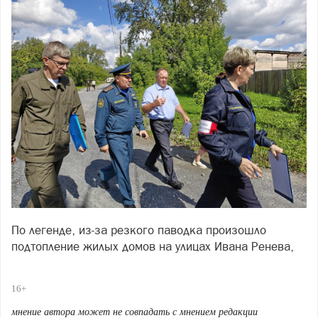
По легенде, из‑за резкого паводка произошло
подтопление жилых домов на улицах Ивана Ренева,
Заречной и Щербакова. Условная угроза
потребовала от служб максимальной собранности и
16+
чёткой координации.
мнение автора может не совпадать с мнением редакции